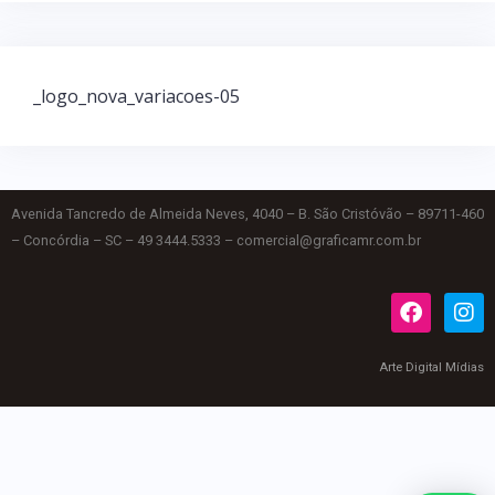
_logo_nova_variacoes-05
Avenida Tancredo de Almeida Neves, 4040 – B. São Cristóvão – 89711-460
– Concórdia – SC – 49 3444.5333 – comercial@graficamr.com.br
Arte Digital Mídias